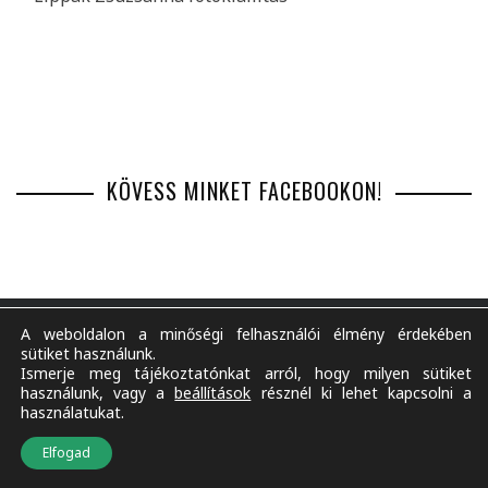
KÖVESS MINKET FACEBOOKON!
A weboldalon a minőségi felhasználói élmény érdekében
sütiket használunk.
Ismerje meg tájékoztatónkat arról, hogy milyen sütiket
BEMUTATKOZÁS
IMPRESSZUM
MÉDIAAJÁNLAT
használunk, vagy a
beállítások
résznél ki lehet kapcsolni a
ADATKEZELÉSI TÁJÉKOZTATÓ
TARTALOM FELHASZNÁLÁSA
RSS
használatukat.
TÁMOGATÁS
Elfogad
© 2020
kilencbenazelet.hu