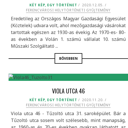
KÉT KÉP, EGY TÖRTÉNET
2020.12.05.
FERENCVÁROSI HELYTÖRTÉNETI GYŰJTEMÉNY
Eredetileg az Országos Magyar Gazdasági Egyesület
(Köztelek) udvara volt, ahol mezőgazdasági vásárokat
tartottak egészen az 1930-as évekig. Az 1970-es- 80-
as években a Volán 1. számú vállalat 10. számú
Műszaki Szolgáltató ...
BŐVEBBEN
VIOLA UTCA 46
KÉT KÉP, EGY TÖRTÉNET
2020.11.20.
FERENCVÁROSI HELYTÖRTÉNETI GYŰJTEMÉNY
Viola utca 46 - Tűzoltó utca 31. saroképület. Bár a
Tűzoltó utca sosem volt szélesebb, mint manapság,
az 1960-as és 70-es években gyakran láthatott az