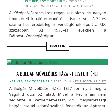
KÉT KÉP, EGY TÖRTÉNET
2020.10.26.
FERENCVÁROSI HELYTÖRTÉNETI GYŰJTEMÉNY
A Középső-Ferencváros régen sok olcsó, de nagyon
finom ételt kínáló étterméről is ismert volt. A 32-es
számú ház eredetileg is vendéglőnek épült a XIX.
században. Az 1970-es években a
Délpesti Vendéglátóipari ...
BŐVEBBEN
A BOLGÁR MŰVELŐDÉS HÁZA - HELYTÖRTÉNET
KÉT KÉP, EGY TÖRTÉNET
2020.10.19.
KILENCBEN AZ ÉLET
A Bolgár Művelődés Háza 1957-ben nyílt meg a
Vágóhíd utca 62. alatt. Mivel a két állam nem
segítette a kezdeményezést, 445 magyarországi
bolgár család adományaiból fedezték az építését.