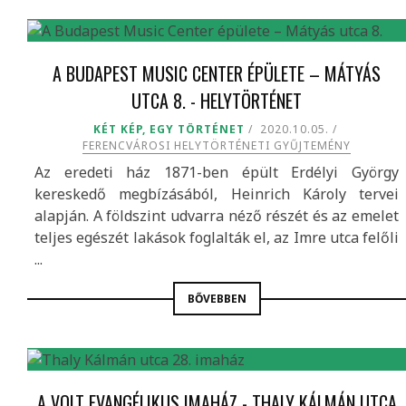
A BUDAPEST MUSIC CENTER ÉPÜLETE – MÁTYÁS
UTCA 8. - HELYTÖRTÉNET
KÉT KÉP, EGY TÖRTÉNET
2020.10.05.
FERENCVÁROSI HELYTÖRTÉNETI GYŰJTEMÉNY
Az eredeti ház 1871-ben épült Erdélyi György
kereskedő megbízásából, Heinrich Károly tervei
alapján. A földszint udvarra néző részét és az emelet
teljes egészét lakások foglalták el, az Imre utca felőli
...
BŐVEBBEN
A VOLT EVANGÉLIKUS IMAHÁZ - THALY KÁLMÁN UTCA