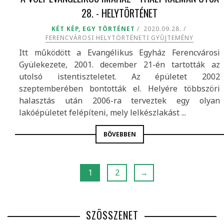
28. - HELYTÖRTÉNET
KÉT KÉP, EGY TÖRTÉNET
2020.09.28.
FERENCVÁROSI HELYTÖRTÉNETI GYŰJTEMÉNY
Itt működött a Evangélikus Egyház Ferencvárosi
Gyülekezete, 2001. december 21-én tartották az
utolsó istentiszteletet. Az épületet 2002
szeptemberében bontották el. Helyére többszöri
halasztás után 2006-ra terveztek egy olyan
lakóépületet felépíteni, mely lelkészlakást ...
BŐVEBBEN
1
2
→
SZÖSSZENET