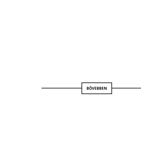
KÖLTSÉGVETÉS
RÁDIÓ9
BORBÁS GABRIELLA
BŐVEBBEN