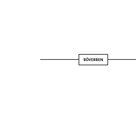
BORBÁS GABRIELLA
BŐVEBBEN
KÖLTSÉGVETÉS
RÁDIÓ9