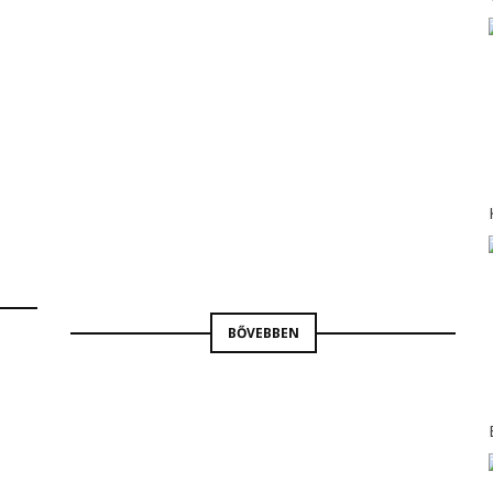
CIVILEK-KULTÚRA
RÁDIÓ9
BORBÁS GABRIELLA
BŐVEBBEN
PARKOK-TEREK-KUTYAFUTTATÓK
RÁDIÓ9