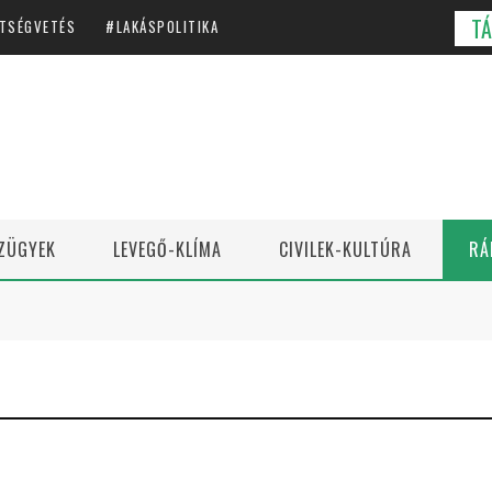
T
TSÉGVETÉS
LAKÁSPOLITIKA
ZÜGYEK
LEVEGŐ-KLÍMA
CIVILEK-KULTÚRA
RÁ