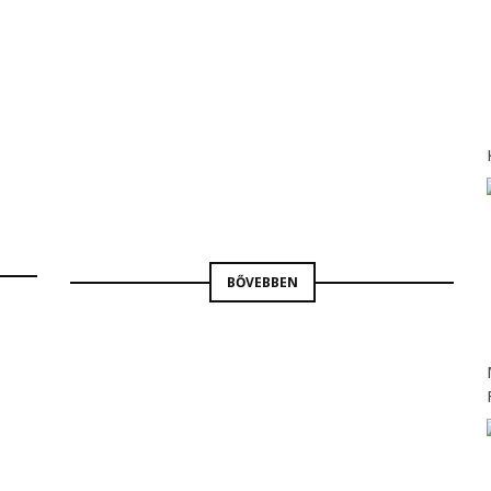
BORBÁS GABRIELLA
BŐVEBBEN
9