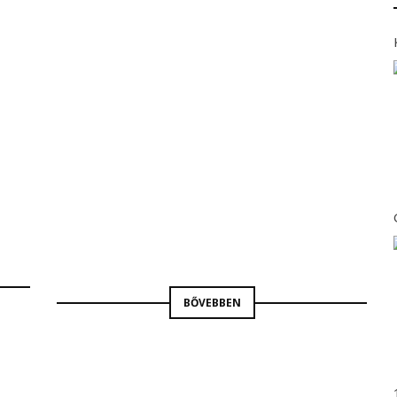
RÁDIÓ9
SZÍNHÁZ
BORBÁS GABRIELLA
BŐVEBBEN