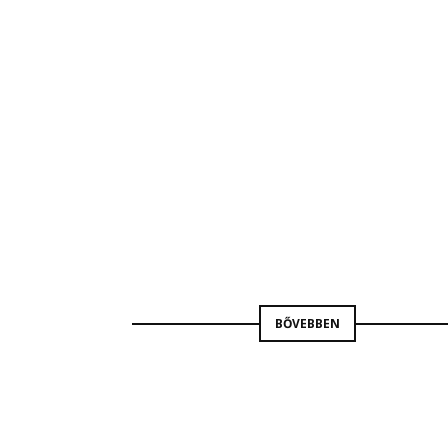
RÁDIÓ9
BARNA ERA
BŐVEBBEN