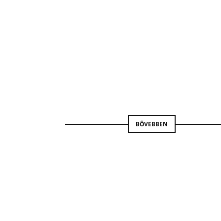
RÁDIÓ9
BARNA ERA
BŐVEBBEN
KORMÁNYZATI NAGYBERUHÁZÁSOK
RÁDIÓ