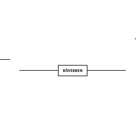
CIVILEK
RÁDIÓ9
BENCSIK MÁRTA
BŐVEBBEN
RÁDIÓ9
BENCSIK MÁRTA