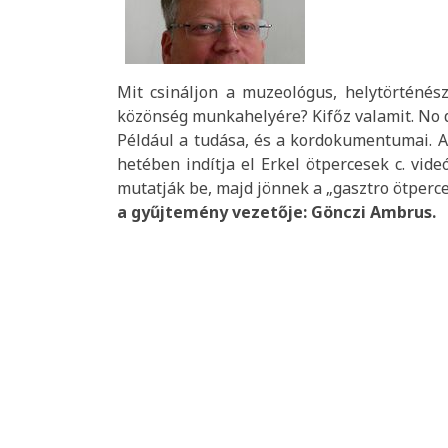
Mit csináljon a muzeológus, helytörténész
közönség munkahelyére? Kifőz valamit. No d
Például a tudása, és a kordokumentumai. A
hetében indítja el Erkel ötpercesek c. vide
mutatják be, majd jönnek a „gasztro ötperc
a gyűjtemény vezetője: Gönczi Ambrus.