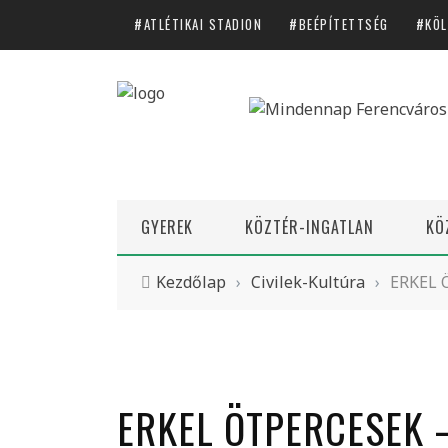
ATLÉTIKAI STADION
BEÉPÍTETTSÉG
KÖL
GYEREK
KÖZTÉR-INGATLAN
KÖ
Kezdőlap
›
Civilek-Kultúra
›
ERKEL 
ERKEL ÖTPERCESEK 