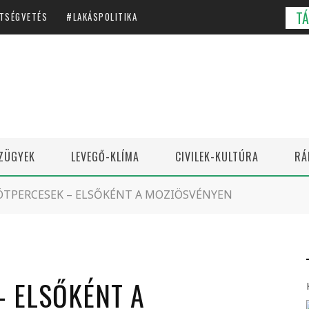
T
TSÉGVETÉS
LAKÁSPOLITIKA
ZÜGYEK
LEVEGŐ-KLÍMA
CIVILEK-KULTÚRA
RÁ
ÖTPERCESEK – ELSŐKÉNT A MOZIÖSVÉNYEN
– ELSŐKÉNT A