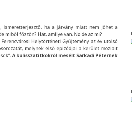
, ismeretterjesztő, ha a járvány miatt nem jöhet a
e miből főzzön? Hát, amilye van. No de az mi?
 Ferencvárosi Helytörténeti Gyűjtemény az év utolsó
ósorozatát, melynek első epizódjai a kerület moziait
esek”.
A kulisszatitkokról mesélt Sarkadi Péternek