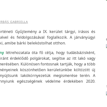
RBÁS GABRIELLA
rténeti Gyűjtemény a IX. kerület tárgyi, írásos és
ével és feldolgozásával foglalkozik. A járványügyi
i, amibe bárki belekóstolhat otthon.
ny
létrehozatala óta fő célja, hogy tudásbázisként,
iránt érdeklődő polgárokat, segítse az itt lakó vagy
erésében. Különösen fontosnak tartják, hogy a több
dményeinek köszönhetően kerületünkbe költözött új
 nyújtsunk lakókörnyezetük megismerése terén. A
dannyiunk egészségének védelme érdekében 2020.