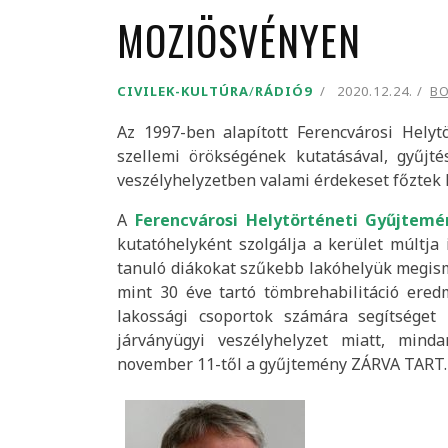
MOZIÖSVÉNYEN
CIVILEK-KULTÚRA
/
RÁDIÓ9
2020.12.24.
BO
Az 1997-ben alapított Ferencvárosi Helytö
szellemi örökségének kutatásával, gyűjtés
veszélyhelyzetben valami érdekeset főztek k
A
Ferencvárosi Helytörténeti Gyűjtemé
kutatóhelyként szolgálja a kerület múltja 
tanuló diákokat szűkebb lakóhelyük megism
mint 30 éve tartó tömbrehabilitáció ere
lakossági csoportok számára segítséget
járványügyi veszélyhelyzet miatt, min
november 11-től a gyűjtemény ZÁRVA TART.