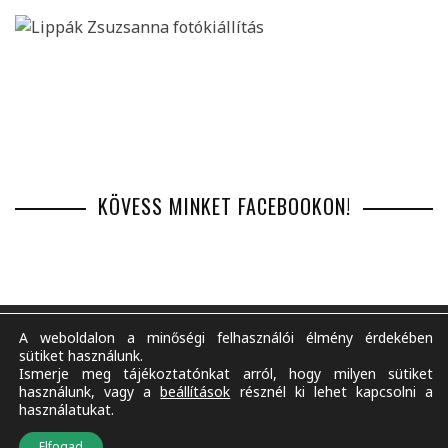
KÖVESS MINKET FACEBOOKON!
A weboldalon a minőségi felhasználói élmény érdekében
sütiket használunk.
Ismerje meg tájékoztatónkat arról, hogy milyen sütiket
BEMUTATKOZÁS
IMPRESSZUM
MÉDIAAJÁNLAT
használunk, vagy a
beállítások
résznél ki lehet kapcsolni a
ADATKEZELÉSI TÁJÉKOZTATÓ
TARTALOM FELHASZNÁLÁSA
RSS
használatukat.
TÁMOGATÁS
Elfogad