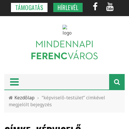
TÁMOGATÁS
HÍRLEVÉL
Kezdőlap
›
“képviselő-testület” címkével
megjelölt bejegyzés