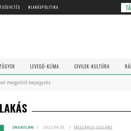
T
TSÉGVETÉS
LAKÁSPOLITIKA
ZÜGYEK
LEVEGŐ-KLÍMA
CIVILEK-KULTÚRA
RÁ
vel megjelölt bejegyzés
RLAKÁS
INGATLAN
2022.04.25.
MÉSZÁROS SZILÁRD