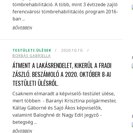
tömbrehabilitáció. A több, mint 3 évtizede zajló
ferencvárosi tömbrehabilitációs program 2016-
ban ...
BŐVEBBEN
TESTÜLETI ÜLÉSEK
2020.10.10.
BORBÁS GABRIELLA
ÁTMENT A LAKÁSRENDELET, KIKERÜL A FRADI
ZÁSZLÓ. BESZÁMOLÓ A 2020. OKTÓBER 8-AI
TESTÜLETI ÜLÉSRŐL.
Csaknem elmaradt a képviselő-testület ülése,
mert többen - Baranyi Krisztina polgármester,
Kállay Gáborné és Sajó Ákos képviselők,
valamint Baloghné dr. Nagy Edit jegyző -
betegség ...
BŐVEBBEN