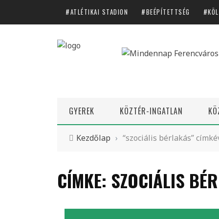
ATLÉTIKAI STADION
BEÉPÍTETTSÉG
KÖL
GYEREK
KÖZTÉR-INGATLAN
KÖ
Kezdőlap
›
“szociális bérlakás” címké
CÍMKE: SZOCIÁLIS BÉ