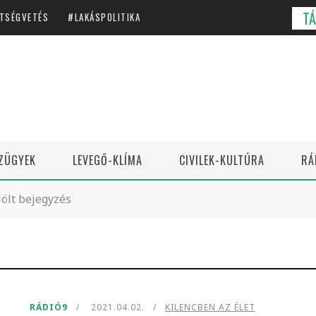
T
TSÉGVETÉS
LAKÁSPOLITIKA
ZÜGYEK
LEVEGŐ-KLÍMA
CIVILEK-KULTÚRA
RÁ
ölt bejegyzés
RÁDIÓ9
2021.04.02.
KILENCBEN AZ ÉLET