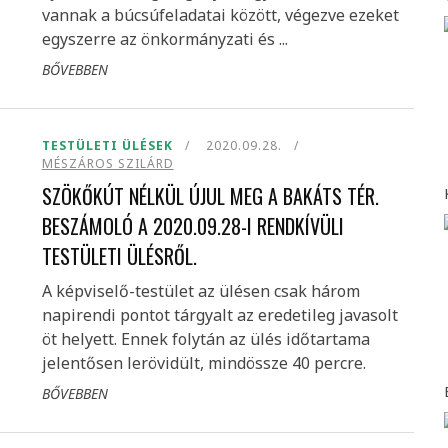
vannak a búcsúfeladatai között, végezve ezeket
egyszerre az önkormányzati és ...
BŐVEBBEN
TESTÜLETI ÜLÉSEK
2020.09.28.
MÉSZÁROS SZILÁRD
SZÖKŐKÚT NÉLKÜL ÚJUL MEG A BAKÁTS TÉR.
BESZÁMOLÓ A 2020.09.28-I RENDKÍVÜLI
TESTÜLETI ÜLÉSRŐL.
A képviselő-testület az ülésen csak három
napirendi pontot tárgyalt az eredetileg javasolt
öt helyett. Ennek folytán az ülés időtartama
jelentősen lerövidült, mindössze 40 percre.
BŐVEBBEN