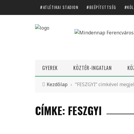
ATLÉTIKAI STADION
BEÉPÍTETTSÉG
KÖL
GYEREK
KÖZTÉR-INGATLAN
KÖ
Kezdőlap
›
“FESZGYI” címkével megjel
CÍMKE: FESZGYI