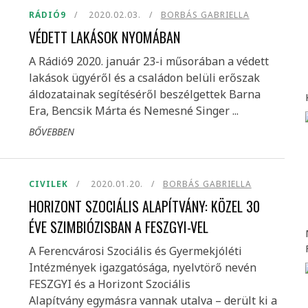
RÁDIÓ9
2020.02.03.
BORBÁS GABRIELLA
VÉDETT LAKÁSOK NYOMÁBAN
A Rádió9 2020. január 23-i műsorában a védett
lakások ügyéről és a családon belüli erőszak
áldozatainak segítéséről beszélgettek Barna
Era, Bencsik Márta és Nemesné Singer ...
BŐVEBBEN
CIVILEK
2020.01.20.
BORBÁS GABRIELLA
HORIZONT SZOCIÁLIS ALAPÍTVÁNY: KÖZEL 30
ÉVE SZIMBIÓZISBAN A FESZGYI-VEL
A Ferencvárosi Szociális és Gyermekjóléti
Intézmények igazgatósága, nyelvtörő nevén
FESZGYI és a Horizont Szociális
Alapítvány egymásra vannak utalva – derült ki a