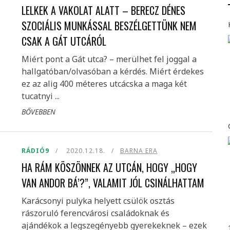
LELKEK A VAKOLAT ALATT – BERECZ DÉNES
SZOCIÁLIS MUNKÁSSAL BESZÉLGETTÜNK NEM
CSAK A GÁT UTCÁRÓL
Miért pont a Gát utca? – merülhet fel joggal a
hallgatóban/olvasóban a kérdés. Miért érdekes
ez az alig 400 méteres utcácska a maga két
tucatnyi ...
BŐVEBBEN
RÁDIÓ9
2020.12.18.
BARNA ERA
HA RÁM KÖSZÖNNEK AZ UTCÁN, HOGY „HOGY
VAN ANDOR BÁ’?”, VALAMIT JÓL CSINÁLHATTAM
Karácsonyi pulyka helyett csülök osztás
rászoruló ferencvárosi családoknak és
ajándékok a legszegényebb gyerekeknek – ezek