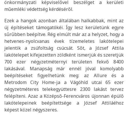
önkormányzati képviselővel beszélget a kerületi
műemléki védettség kérdéséről.
Ezek a hangok azonban általában halkabbak, mint az
új építéseket támogatókéi. Így lesz kerületünk egyre
sűrűbben beépítve. Rég elmúlt már az a helyzet, hogy a
hetvenes-nyolcvanas évek tízemeletes lakótelepei
jelentik a zsúfoltság csúcsát. Sőt, a József Attila
lakótelepet kifejezetten zöldként ismerjük és szeretjük
700 ezer négyzetméternyi területen fekvő 8400
lakásával. Manapság már ennél jóval komolyabb
beépítéseket figyelhetünk meg: az Allure és a
Metrodom City Home-ja a Vágóhíd utcai 65 ezer
négyzetméteres telekegyüttesre 2300 lakást tervez
felépíteni. Azaz a Középső-Ferencváros újonnan épülő
lakótelepeinek beépítettsége a József Attiláéhoz
képest közel négyszeres.