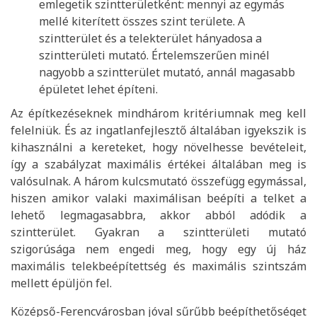
emlegetik szintterületként: mennyi az egymás
mellé kiterített összes szint területe. A
szintterület és a telekterület hányadosa a
szintterületi mutató. Értelemszerűen minél
nagyobb a szintterület mutató, annál magasabb
épületet lehet építeni.
Az építkezéseknek mindhárom kritériumnak meg kell
felelniük. És az ingatlanfejlesztő általában igyekszik is
kihasználni a kereteket, hogy növelhesse bevételeit,
így a szabályzat maximális értékei általában meg is
valósulnak. A három kulcsmutató összefügg egymással,
hiszen amikor valaki maximálisan beépíti a telket a
lehető legmagasabbra, akkor abból adódik a
szintterület. Gyakran a szintterületi mutató
szigorúsága nem engedi meg, hogy egy új ház
maximális telekbeépítettség és maximális szintszám
mellett épüljön fel.
Középső-Ferencvárosban jóval sűrűbb beépíthetőséget