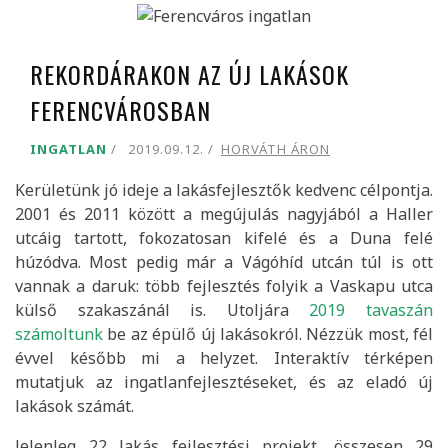
REKORDÁRAKON AZ ÚJ LAKÁSOK
FERENCVÁROSBAN
INGATLAN
2019.09.12.
HORVÁTH ÁRON
Kerületünk jó ideje a lakásfejlesztők kedvenc célpontja.
2001 és 2011 között a megújulás nagyjából a Haller
utcáig tartott, fokozatosan kifelé és a Duna felé
húzódva. Most pedig már a Vágóhíd utcán túl is ott
vannak a daruk: több fejlesztés folyik a Vaskapu utca
külső szakaszánál is. Utoljára
2019 tavaszán
számoltunk
be az épülő új lakásokról. Nézzük most, fél
évvel később mi a helyzet. Interaktív térképen
mutatjuk az ingatlanfejlesztéseket, és az eladó új
lakások számát.
Jelenleg 22 lakás fejlesztési projekt, összesen 29