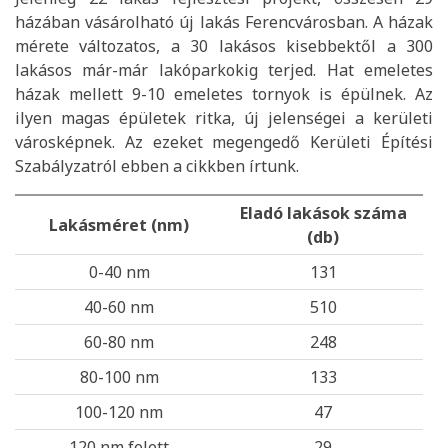
házában vásárolható új lakás Ferencvárosban. A házak
mérete változatos, a 30 lakásos kisebbektől a 300
lakásos már-már lakóparkokig terjed. Hat emeletes
házak mellett 9-10 emeletes tornyok is épülnek. Az
ilyen magas épületek ritka, új jelenségei a kerületi
városképnek. Az ezeket megengedő Kerületi Építési
Szabályzatról ebben a cikkben írtunk.
Eladó lakások száma
Lakásméret (nm)
(db)
0-40 nm
131
40-60 nm
510
60-80 nm
248
80-100 nm
133
100-120 nm
47
120 nm felett
29