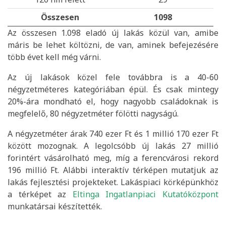
Összesen
1098
Az összesen 1.098 eladó új lakás közül van, amibe
máris be lehet költözni, de van, aminek befejezésére
több évet kell még várni.
Az új lakások közel fele továbbra is a 40-60
négyzetméteres kategóriában épül. És csak mintegy
20%-ára mondható el, hogy nagyobb családoknak is
megfelelő, 80 négyzetméter fölötti nagyságú.
A négyzetméter árak 740 ezer Ft és 1 millió 170 ezer Ft
között mozognak. A legolcsóbb új lakás 27 millió
forintért vásárolható meg, míg a ferencvárosi rekord
196 millió Ft. Alábbi interaktív térképen mutatjuk az
lakás fejlesztési projekteket. Lakáspiaci körképünkhöz
a térképet az
Eltinga Ingatlanpiaci Kutatóközpont
munkatársai készítették.