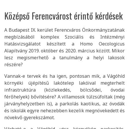
Középső Ferencvárost érintő kérdések
A Budapest IX. kerület Ferencváros Önkormányzatának
megbízásából komplex Szociális és Intézményi
Hatásvizsgálatot készített a Homo Oecologicus
Alapítvány 2019. október és 2020. március között. Mikor
lesz megismerhető a tanulmány a helyi lakosok
részére?
Vannak-e tervek és ha igen, pontosan mik, a Vágóhíd
környéki újépítésű lakótelep lakóival megterhelt
infrastruktúra (közlekedés, bölcsődei, óvodai
férőhelyek) bővítésére? A villamosok túlzsúfoltak (még
járványhelyzetben is), a parkolás kaotikus, az óvodák
és iskolák egyre nehezebben kezelik megnövekedett és
növekvő gyerekszámot.