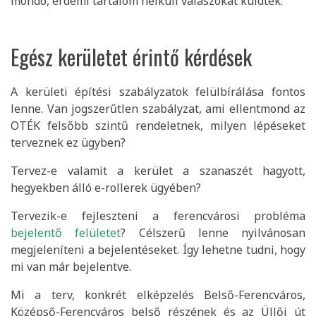
mondó, érdemi tartalom nélküli válaszokat küldtek.
Egész kerületet érintő kérdések
A kerületi építési szabályzatok felülbírálása fontos
lenne. Van jogszerűtlen szabályzat, ami ellentmond az
OTÉK felsőbb szintű rendeletnek, milyen lépéseket
terveznek ez ügyben?
Tervez-e valamit a kerület a szanaszét hagyott,
hegyekben álló e-rollerek ügyében?
Tervezik-e fejleszteni a ferencvárosi probléma
bejelentő felületet
? Célszerű lenne nyilvánosan
megjeleníteni a bejelentéseket. Így lehetne tudni, hogy
mi van már bejelentve.
Mi a terv, konkrét elképzelés Belső-Ferencváros,
Középső-Ferencváros belső részének és az Üllői út