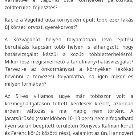
Várható-e a Vágóhíd utca környékén parkosítás,
zöldterületi fejlesztés?
Kap-e a Vágóhíd utca környékén épült több ezer lakás
új körzeti orvost, gyerekorvost?
A Közvágóhíd helyén folyamatban lévő építési
beruházás kapcsán több helyen is elhangzott, hogy
hatásvizsgálat készül a közúti többletterhelésről.
Mikor lesz megismerhető a tanulmány/hatásvizsgálat?
Tervezi-e az önkormányzat a környéken lakókat
bevonni a tervezési folyamatba, ha igen mikor és
milyen formában?
Az 51-es villamos ügye már többször volt a
közmeghallgatáson feltett kérdések között, azonban
érdemi változás a mai napig nem történt. A
járatsűrűség (csúcsidőben 10-13 perc) nem elfogadható
ilyen sűrűn beépített területen (Könyves Kálmán körút
és Ferenc körút közötti rész), valamint az ún. Hannoveri