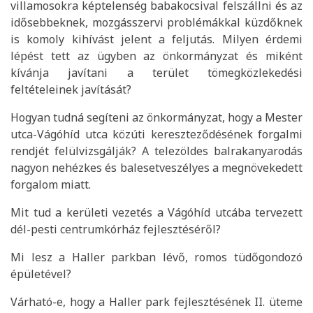
villamosokra képtelenség babakocsival felszállni és az
idősebbeknek, mozgásszervi problémákkal küzdőknek
is komoly kihívást jelent a feljutás. Milyen érdemi
lépést tett az ügyben az önkormányzat és miként
kívánja javítani a terület tömegközlekedési
feltételeinek javítását?
Hogyan tudná segíteni az önkormányzat, hogy a Mester
utca-Vágóhíd utca közúti kereszteződésének forgalmi
rendjét felülvizsgálják? A telezöldes balrakanyarodás
nagyon nehézkes és balesetveszélyes a megnövekedett
forgalom miatt.
Mit tud a kerületi vezetés a Vágóhíd utcába tervezett
dél-pesti centrumkórház fejlesztéséről?
Mi lesz a Haller parkban lévő, romos tüdőgondozó
épületével?
Várható-e, hogy a Haller park fejlesztésének II. üteme