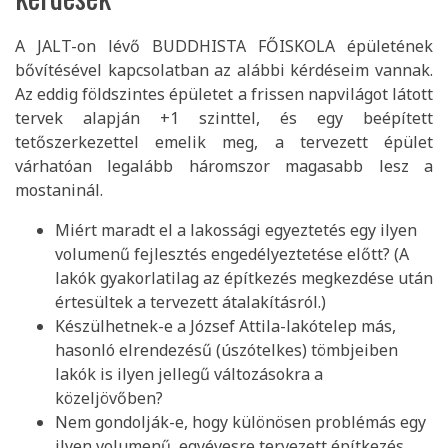
A JALT-on lévő BUDDHISTA FŐISKOLA épületének
bővítésével kapcsolatban az alábbi kérdéseim vannak.
Az eddig földszintes épületet a frissen napvilágot látott
tervek alapján +1 szinttel, és egy beépített
tetőszerkezettel emelik meg, a tervezett épület
várhatóan legalább háromszor magasabb lesz a
mostaninál.
Miért maradt el a lakossági egyeztetés egy ilyen
volumenű fejlesztés engedélyeztetése előtt? (A
lakók gyakorlatilag az építkezés megkezdése után
értesültek a tervezett átalakításról.)
Készülhetnek-e a József Attila-lakótelep más,
hasonló elrendezésű (úszótelkes) tömbjeiben
lakók is ilyen jellegű változásokra a
közeljövőben?
Nem gondolják-e, hogy különösen problémás egy
ilyen volumenű, egyévesre tervezett építkezés