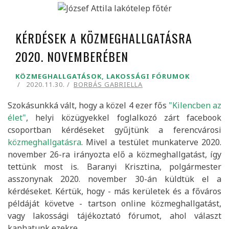
KÉRDÉSEK A KÖZMEGHALLGATÁSRA
2020. NOVEMBERÉBEN
KÖZMEGHALLGATÁSOK, LAKOSSÁGI FÓRUMOK
2020.11.30.
BORBÁS GABRIELLA
Szokásunkká vált, hogy a közel 4 ezer fős
"Kilencben az
élet"
, helyi közügyekkel foglalkozó zárt facebook
csoportban kérdéseket gyűjtünk a ferencvárosi
közmeghallgatásra
. Mivel a testület munkaterve 2020.
november 26-ra irányozta elő a közmeghallgatást, így
tettünk most is. Baranyi Krisztina, polgármester
asszonynak 2020. november 30-án küldtük el a
kérdéseket. Kértük, hogy - más kerületek és a főváros
példáját követve - tartson online közmeghallgatást,
vagy lakossági tájékoztató fórumot, ahol választ
kaphatunk ezekre.