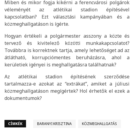
Miben és mikor fogja kikérni a ferencvárosi polgárok
véleményét az atlétikai stadion építésével
kapcsolatban? Ezt választási kampányában és a
közmeghallgatáson is ígérte.
Hogyan értékeli a polgármester asszony a közte és
tervező és kivitelező közötti munkakapcsolatot?
Továbbra is korrektnek tartja, amely lehetőséget ad az
átlátható, korrupciómentes beruházásra, ahol a
kerületiek igényei is meghallgatásra találhatnak?
Az atlétikai stadion építésének szerződése
tartalmazza-e azokat az “extrákat”, amiket a júliusi
közmeghallgatáson megígértek? Hol érhetők el ezek a
dokumentumok?
CÍMKÉK
BARANYI KRISZTINA
KÖZMEGHALLGATÁS