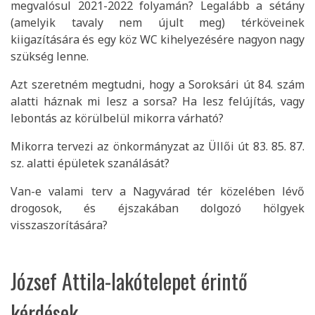
megvalósul 2021-2022 folyamán? Legalább a sétány
(amelyik tavaly nem újult meg) térköveinek
kiigazítására és egy köz WC kihelyezésére nagyon nagy
szükség lenne.
Azt szeretném megtudni, hogy a Soroksári út 84. szám
alatti háznak mi lesz a sorsa? Ha lesz felújítás, vagy
lebontás az körülbelül mikorra várható?
Mikorra tervezi az önkormányzat az Üllői út 83. 85. 87.
sz. alatti épületek szanálását?
Van-e valami terv a Nagyvárad tér közelében lévő
drogosok, és éjszakában dolgozó hölgyek
visszaszorítására?
József Attila-lakótelepet érintő
kérdések