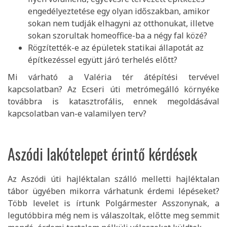
engedélyeztetése egy olyan időszakban, amikor
sokan nem tudják elhagyni az otthonukat, illetve
sokan szorultak homeoffice-ba a négy fal közé?
Rögzítették-e az épületek statikai állapotát az
építkezéssel együtt járó terhelés előtt?
Mi várható a Valéria tér átépítési tervével
kapcsolatban? Az Ecseri úti metrómegálló környéke
továbbra is katasztrofális, ennek megoldásával
kapcsolatban van-e valamilyen terv?
Aszódi lakótelepet érintő kérdések
Az Aszódi úti hajléktalan szálló melletti hajléktalan
tábor ügyében mikorra várhatunk érdemi lépéseket?
Több levelet is írtunk Polgármester Asszonynak, a
legutóbbira még nem is válaszoltak, előtte meg semmit