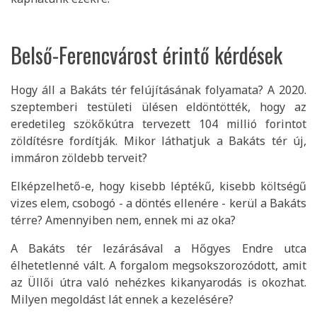
Belső-Ferencvárost érintő kérdések
Hogy áll a Bakáts tér felújításának folyamata? A 2020.
szeptemberi testületi ülésen eldöntötték, hogy az
eredetileg szökőkútra tervezett 104 millió forintot
zöldítésre fordítják. Mikor láthatjuk a Bakáts tér új,
immáron zöldebb terveit?
Elképzelhető-e, hogy kisebb léptékű, kisebb költségű
vizes elem, csobogó - a döntés ellenére - kerül a Bakáts
térre? Amennyiben nem, ennek mi az oka?
A Bakáts tér lezárásával a Hőgyes Endre utca
élhetetlenné vált. A forgalom megsokszorozódott, amit
az Üllői útra való nehézkes kikanyarodás is okozhat.
Milyen megoldást lát ennek a kezelésére?