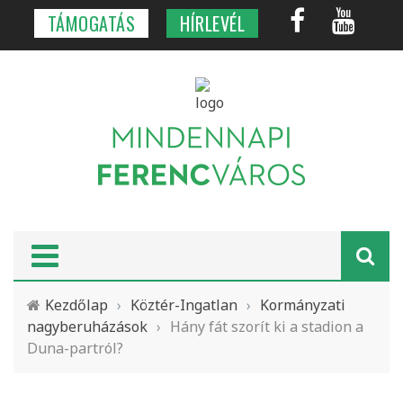
TÁMOGATÁS
HÍRLEVÉL
Kezdőlap
›
Köztér-Ingatlan
›
Kormányzati
nagyberuházások
›
Hány fát szorít ki a stadion a
Duna-partról?