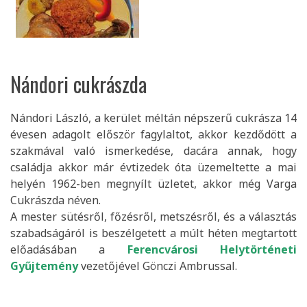
Nándori cukrászda
Nándori László, a kerület méltán népszerű cukrásza 14
évesen adagolt először fagylaltot, akkor kezdődött a
szakmával való ismerkedése, dacára annak, hogy
családja akkor már évtizedek óta üzemeltette a mai
helyén 1962-ben megnyílt üzletet, akkor még Varga
Cukrászda néven.
A mester sütésről, főzésről, metszésről, és a választás
szabadságáról is beszélgetett a múlt héten megtartott
előadásában a
Ferencvárosi Helytörténeti
Gyűjtemény
vezetőjével Gönczi Ambrussal.