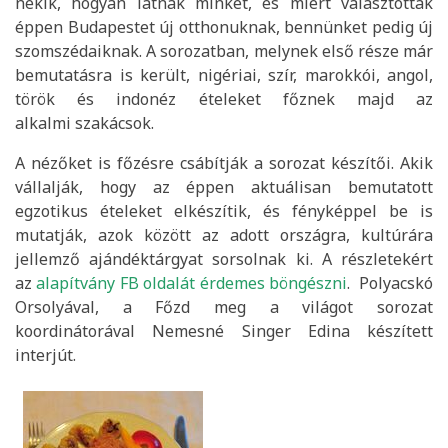
nekik, hogyan látnak minket, és miért választották
éppen Budapestet új otthonuknak, bennünket pedig új
szomszédaiknak. A sorozatban, melynek első része már
bemutatásra is került, nigériai, szír, marokkói, angol,
török és indonéz ételeket főznek majd az
alkalmi szakácsok.
A nézőket is főzésre csábítják a sorozat készítői. Akik
vállalják, hogy az éppen aktuálisan bemutatott
egzotikus ételeket elkészítik, és fényképpel be is
mutatják, azok között az adott országra, kultúrára
jellemző ajándéktárgyat sorsolnak ki. A részletekért
az
alapítvány FB oldalát érdemes böngészni
. Polyacskó
Orsolyával, a Főzd meg a világot sorozat
koordinátorával Nemesné Singer Edina készített
interjút.