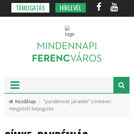
TÁMOGATÁS
HÍRLEVÉL
Kezdőlap
›
“pandémiás járadék” címkével
megjelölt bejegyzés