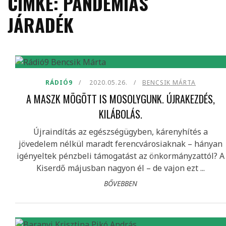
CÍMKE: PANDÉMIÁS
JÁRADÉK
RÁDIÓ9
2020.05.26.
BENCSIK MÁRTA
A MASZK MÖGÖTT IS MOSOLYGUNK. ÚJRAKEZDÉS,
KILÁBOLÁS.
Újraindítás az egészségügyben, kárenyhítés a
jövedelem nélkül maradt ferencvárosiaknak – hányan
igényeltek pénzbeli támogatást az önkormányzattól? A
Kiserdő májusban nagyon él – de vajon ezt ...
BŐVEBBEN