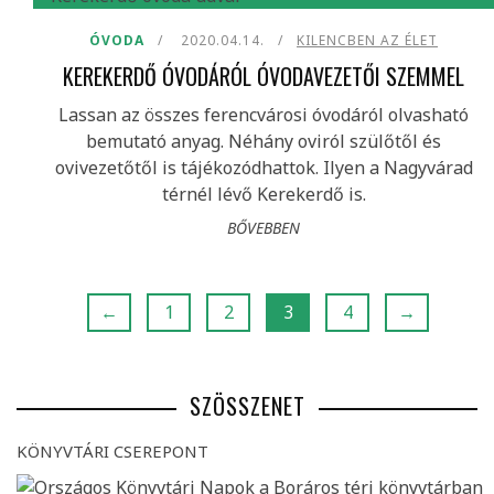
ÓVODA
2020.04.14.
KILENCBEN AZ ÉLET
KEREKERDŐ ÓVODÁRÓL ÓVODAVEZETŐI SZEMMEL
Lassan az összes ferencvárosi óvodáról olvasható
bemutató anyag. Néhány oviról szülőtől és
ovivezetőtől is tájékozódhattok. Ilyen a Nagyvárad
térnél lévő Kerekerdő is.
BŐVEBBEN
←
1
2
3
4
→
SZÖSSZENET
KÖNYVTÁRI CSEREPONT