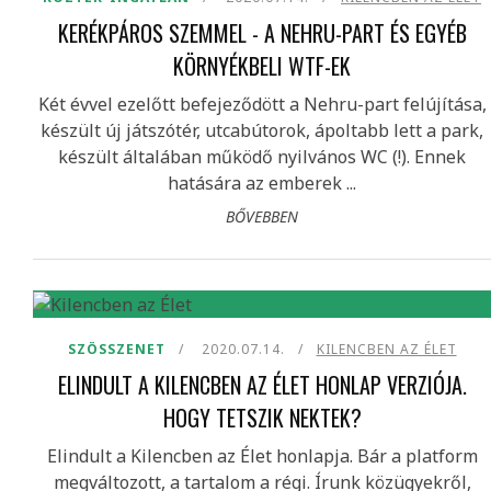
KERÉKPÁROS SZEMMEL - A NEHRU-PART ÉS EGYÉB
KÖRNYÉKBELI WTF-EK
Két évvel ezelőtt befejeződött a Nehru-part felújítása,
készült új játszótér, utcabútorok, ápoltabb lett a park,
készült általában működő nyilvános WC (!). Ennek
hatására az emberek ...
BŐVEBBEN
SZÖSSZENET
2020.07.14.
KILENCBEN AZ ÉLET
ELINDULT A KILENCBEN AZ ÉLET HONLAP VERZIÓJA.
HOGY TETSZIK NEKTEK?
Elindult a Kilencben az Élet honlapja. Bár a platform
megváltozott, a tartalom a régi. Írunk közügyekről,