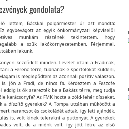
dezvények gondolata?
lő lettem, Bácskai polgármester úr azt mondta:
. Ez egybevágott az egyik önkormányzati képviselői
ötéves munkám részének tekintettem, hogy
legalább a szűk lakókörnyezetemben. Férjemmel,
utcában lakunk.
csonyon kezdődött minden. Levelet írtam a Fradinak,
tani a Ferenc térre, tudnának-e sportolókat küldeni,
l. Magam is meglepődtem az azonnali pozitív válaszon.
is. Jön a Fradi, de nincs fa. Kérdeztem a Feszofe
el eddig is ők szerezték be a Bakáts térre, meg tudja
előle karácsonyfa? Az FMK hozta a zöld-fehér díszeket.
nak a díszítő gyerekek? A Tompa utcában működött a
mert narancsot és csokoládét adtak, így lett ajándék.
lás is, volt kinek telerakni a puttonyát. A gyerekek
dos volt, de a miénk volt, így jött létre az első