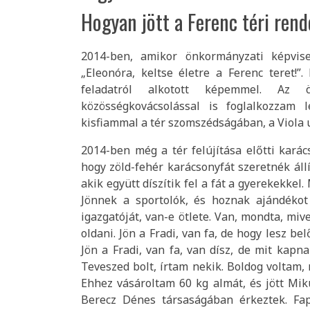
Hogyan jött a Ferenc téri ren
2014-ben, amikor önkormányzati képvise
„Eleonóra, keltse életre a Ferenc teret!”
feladatról alkotott képemmel. Az 
közösségkovácsolással is foglalkozzam 
kisfiammal a tér szomszédságában, a Viola 
2014-ben még a tér felújítása előtti kará
hogy zöld-fehér karácsonyfát szeretnék állí
akik együtt díszítik fel a fát a gyerekekke
Jönnek a sportolók, és hoznak ajándékot 
igazgatóját, van-e ötlete. Van, mondta, miv
oldani. Jön a Fradi, van fa, de hogy lesz b
Jön a Fradi, van fa, van dísz, de mit kap
Teveszed bolt, írtam nekik. Boldog voltam, 
Ehhez vásároltam 60 kg almát, és jött Miku
Berecz Dénes társaságában érkeztek. Fapa