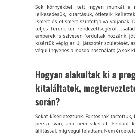
Sok környékbeli tett ingyen munkát a 
lelkesedésük, kitartásuk, ötleteik kellett
ismert és elismert színfoltjaivá váljanak
teljes Ferenc tér rendezettségéről, csalá
emberek is szívesen fordultak hozzánk, jött
kísértük végig az új játszótér születését, 
végül ingyenes a mosdó használata (a sok ki
Hogyan alakultak ki a pro
kitaláltatok, megtervezte
során?
Sokat kísérleteztünk. Fontosnak tartottuk,
persze van, ami nem sikerült. Például k
állítással, míg végül feladtam. Nem érdekel