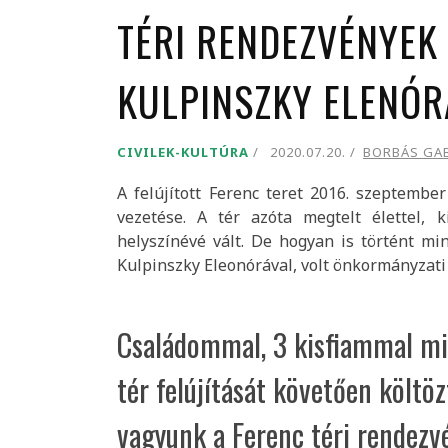
TÉRI RENDEZVÉNYEK 
KULPINSZKY ELENÓR
CIVILEK-KULTÚRA
2020.07.20.
BORBÁS GAB
A felújított Ferenc teret 2016. szeptembe
vezetése. A tér azóta megtelt élettel,
helyszínévé vált. De hogyan is történt min
Kulpinszky Eleonórával, volt önkormányzati 
Családommal, 3 kisfiammal mi 
tér felújítását követően költöz
vagyunk a Ferenc téri rendezv