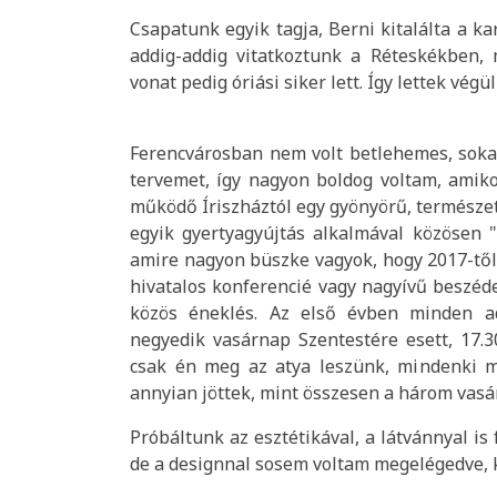
Csapatunk egyik tagja, Berni kitalálta a ka
addig-addig vitatkoztunk a Réteskékben, 
vonat pedig óriási siker lett. Így lettek vég
Ferencvárosban nem volt betlehemes, soka
tervemet, így nagyon boldog voltam, amik
működő Íriszháztól egy gyönyörű, természe
egyik gyertyagyújtás alkalmával közösen 
amire nagyon büszke vagyok, hogy 2017-től 
hivatalos konferencié vagy nagyívű beszéd
közös éneklés. Az első évben minden ad
negyedik vasárnap Szentestére esett, 17.
csak én meg az atya leszünk, mindenki m
annyian jöttek, mint összesen a három vasár
Próbáltunk az esztétikával, a látvánnyal is 
de a designnal sosem voltam megelégedve, k