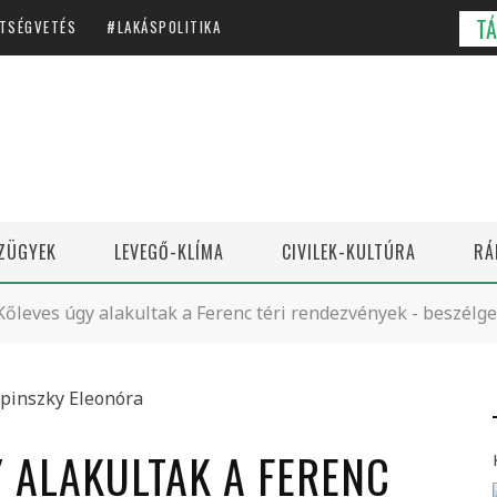
T
TSÉGVETÉS
LAKÁSPOLITIKA
ZÜGYEK
LEVEGŐ-KLÍMA
CIVILEK-KULTÚRA
RÁ
Kőleves úgy alakultak a Ferenc téri rendezvények - beszélge
Y ALAKULTAK A FERENC