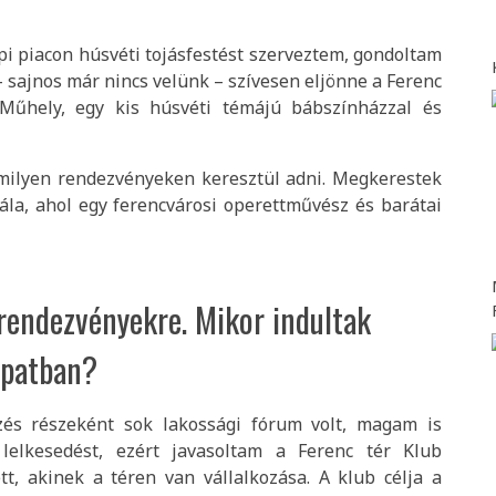
pi piacon húsvéti tojásfestést szerveztem, gondoltam
 sajnos már nincs velünk – szívesen eljönne a Ferenc
ő Műhely, egy kis húsvéti témájú bábszínházzal és
 milyen rendezvényeken keresztül adni. Megkerestek
 Gála, ahol egy ferencvárosi operettművész és barátai
 rendezvényekre. Mikor indultak
apatban?
ezés részeként sok lakossági fórum volt, magam is
lelkesedést, ezért javasoltam a Ferenc tér Klub
tt, akinek a téren van vállalkozása. A klub célja a