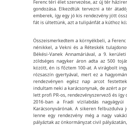
Ferenc téri élet szervezése, az új tér házir
gondozása. Elkezdtük tervezni a tér átad
emberek, így egy jó kis rendezvény jött ös
fát is ültettünk, azt a tulipánfát a kúthoz kö
Összeismerkedtem a környékbeli, a Ferenc t
nénikkel, a Vekni és a Réteskék tulajdonos
Békési-Vanek Annamáriával, a 9. kerületi
zöldséges nagyker áron adta az 500 tojá
között, én is főztem 100-at. A virágbolt in
rózsaszín gyertyával, mert ez a hagyomán
rendezvényen egész nap arcot festettek
indultam neki a karácsonynak, de azért a pr
lett profi PR-os, rendezvényszervező és így
2016-ban a Fradi vízilabdás nagyágyúi j
Karácsonyvárónak. A sikeren felbuzdulva j
lenne egy rendezvény még a nagy vakáció
pályáztak az önkormányzat civil pályázatán, 