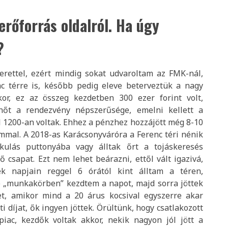
erőforrás oldalról. Ha úgy
?
rettel, ezért mindig sokat udvaroltam az FMK-nál,
nc térre is, később pedig eleve beterveztük a nagy
kor, ez az összeg kezdetben 300 ezer forint volt,
nőt a rendezvény népszerűsége, emelni kellett a
 1200-an voltak. Ehhez a pénzhez hozzájött még 8-10
mal. A 2018-as Karácsonyváróra a Ferenc téri nénik
ulás puttonyába vagy álltak őrt a tojáskeresés
 csapat. Ezt nem lehet beárazni, ettől vált igazivá,
k napjain reggel 6 órától kint álltam a téren,
tó „munkakörben” kezdtem a napot, majd sorra jöttek
et, amikor mind a 20 árus kocsival egyszerre akar
i díjat, ők ingyen jöttek. Örültünk, hogy csatlakozott
iac, kezdők voltak akkor, nekik nagyon jól jött a