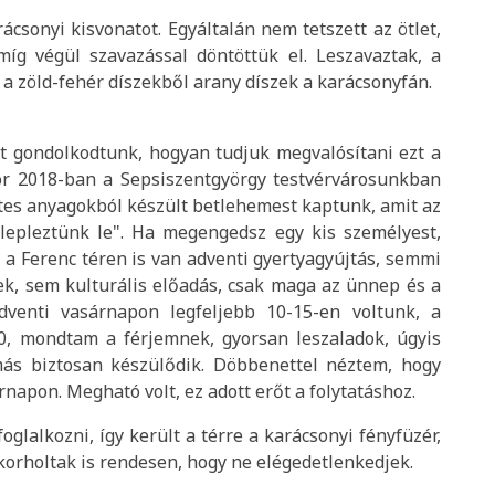
rácsonyi kisvonatot. Egyáltalán nem tetszett az ötlet,
míg végül szavazással döntöttük el. Leszavaztak, a
ül a zöld-fehér díszekből arany díszek a karácsonyfán.
t gondolkodtunk, hogyan tudjuk megvalósítani ezt a
or 2018-ban a Sepsiszentgyörgy testvérvárosunkban
tes anyagokból készült betlehemest kaptunk, amit az
"lepleztünk le". Ha megengedsz egy kis személyest,
a Ferenc téren is van adventi gyertyagyújtás, semmi
ek, sem kulturális előadás, csak maga az ünnep és a
venti vasárnapon legfeljebb 10-15-en voltunk, a
30, mondtam a férjemnek, gyorsan leszaladok, úgyis
ás biztosan készülődik. Döbbenettel néztem, hogy
napon. Megható volt, ez adott erőt a folytatáshoz.
foglalkozni, így került a térre a karácsonyi fényfüzér,
orholtak is rendesen, hogy ne elégedetlenkedjek.