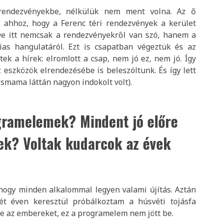
rendezvényekbe, nélkülük nem ment volna. Az ő
ek ahhoz, hogy a Ferenc téri rendezvények a kerület
. De itt nemcsak a rendezvényekről van szó, hanem a
dias hangulatáról. Ezt is csapatban végeztük és az
ek a hírek: elromlott a csap, nem jó ez, nem jó. Így
az eszközök elrendezésébe is beleszóltunk. És így lett
smama láttán nagyon indokolt volt).
gramelemek? Mindent jó előre
tek? Voltak kudarcok az évek
 hogy minden alkalommal legyen valami újítás. Aztán
ét éven keresztül próbálkoztam a húsvéti tojásfa
te az embereket, ez a programelem nem jött be.