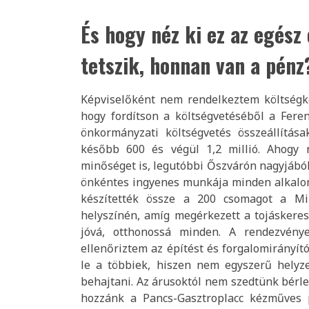
És hogy néz ki ez az egész 
tetszik, honnan van a pénz
Képviselőként nem rendelkeztem költségke
hogy fordítson a költségvetéséből a Fere
önkormányzati költségvetés összeállítása
később 600 és végül 1,2 millió. Ahogy 
minőséget is, legutóbbi Őszvárón nagyjából
önkéntes ingyenes munkája minden alkalom
készítették össze a 200 csomagot a Mik
helyszínén, amíg megérkezett a tojáskereső
jóvá, otthonossá minden. A rendezvénye
ellenőriztem az építést és forgalomirányí
le a többiek, hiszen nem egyszerű helyz
behajtani. Az árusoktól nem szedtünk bérlet
hozzánk a Pancs-Gasztroplacc kézműves p