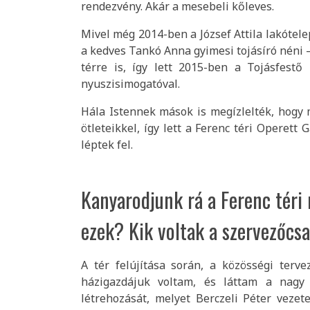
rendezvény. Akár a mesebeli kőleves.
Mivel még 2014-ben a József Attila lakótele
a kedves Tankó Anna gyimesi tojásíró néni –
térre is, így lett 2015-ben a Tojásfest
nyuszisimogatóval.
Hála Istennek mások is megízlelték, hogy
ötleteikkel, így lett a Ferenc téri Operett
léptek fel.
Kanyarodjunk rá a Ferenc téri
ezek? Kik voltak a szervezőcs
A tér felújítása során, a közösségi terv
házigazdájuk voltam, és láttam a nagy 
létrehozását, melyet Berczeli Péter vezete