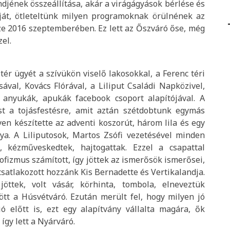
endjének összeállítása, akár a virágágyások bérlése és
óját, ötleteltünk milyen programoknak örülnének az
sze 2016 szeptemberében. Ez lett az Őszváró őse, még
zel.
ér ügyét a szívükön viselő lakosokkal, a Ferenc téri
ával, Kovács Flórával, a Liliput Családi Napközivel,
 anyukák, apukák facebook csoport alapítójával. A
st a tojásfestésre, amit aztán szétdobtunk egymás
gyen készítette az adventi koszorút, három lila és egy
ya. A Liliputosok, Martos Zsófi vezetésével minden
, kézműveskedtek, hajtogattak. Ezzel a csapattal
ofizmus számított, így jöttek az ismerősök ismerősei,
 csatlakozott hozzánk Kis Bernadette és Vertikalandja.
öttek, volt vásár, körhinta, tombola, elneveztük
ött a Húsvétváró. Ezután merült fel, hogy milyen jó
 előtt is, ezt egy alapítvány vállalta magára, ők
így lett a Nyárváró.