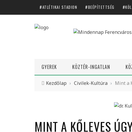
ATLÉTIKAI STADION
BEÉPÍTETTSÉG
KÖL
GYEREK
KÖZTÉR-INGATLAN
KÖ
Kezdőlap
›
Civilek-Kultúra
›
Mint a 
MINT A KŐLEVES ÚG