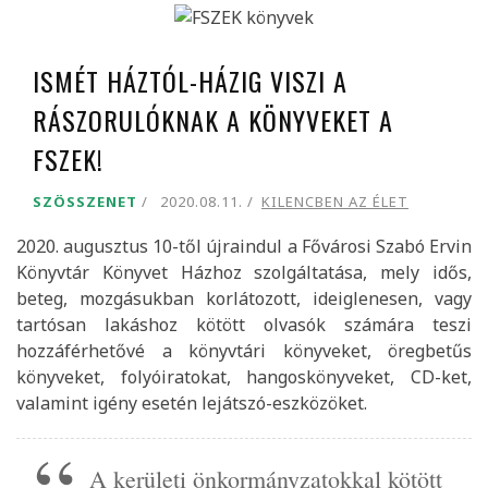
ISMÉT HÁZTÓL-HÁZIG VISZI A
RÁSZORULÓKNAK A KÖNYVEKET A
FSZEK!
SZÖSSZENET
2020.08.11.
KILENCBEN AZ ÉLET
2020. augusztus 10-től újraindul a Fővárosi Szabó Ervin
Könyvtár Könyvet Házhoz szolgáltatása, mely idős,
beteg, mozgásukban korlátozott, ideiglenesen, vagy
tartósan lakáshoz kötött olvasók számára teszi
hozzáférhetővé a könyvtári könyveket, öregbetűs
könyveket, folyóiratokat, hangoskönyveket, CD-ket,
valamint igény esetén lejátszó-eszközöket.
A kerületi önkormányzatokkal kötött