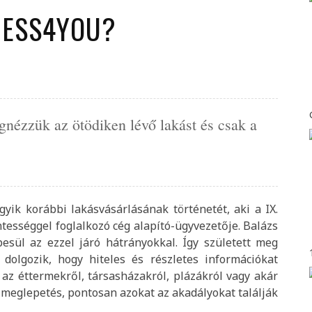
CESS4YOU?
gnézzük az ötödiken lévő lakást és csak a
yik korábbi lakásvásárlásának történetét, aki a IX.
ességgel foglalkozó cég alapító-ügyvezetője. Balázs
sül az ezzel járó hátrányokkal. Így született meg
 dolgozik, hogy hiteles és részletes információkat
az éttermekről, társasházakról, plázákról vagy akár
 meglepetés, pontosan azokat az akadályokat találják