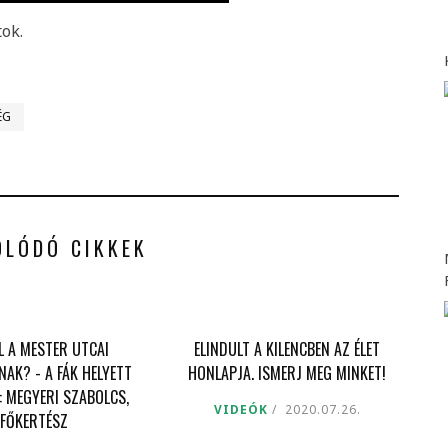
tok.
ÉG
OLÓDÓ CIKKEK
L A MESTER UTCAI
ELINDULT A KILENCBEN AZ ÉLET
AK? - A FÁK HELYETT
HONLAPJA. ISMERJ MEG MINKET!
: MEGYERI SZABOLCS,
VIDEÓK
2020.07.26.
FŐKERTÉSZ