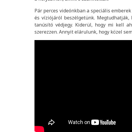
Pár perces videónkban a speciális emberek 
és víziójáról beszélgetünk. Megtudhatják,
tanúsító védjegy. Kiderül, hogy mi kell a
szerezzen. Annyit elárulunk, hogy közel se