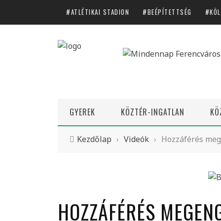
ATLÉTIKAI STADION
BEÉPÍTETTSÉG
KÖL
Címkék
ATLÉTIKAI STADION
BEÉPÍTETTSÉG
KÖLTSÉGVETÉS
GYEREK
KÖZTÉR-INGATLAN
KÖ
LAKÁSPOLITIKA
Kezdőlap
›
Videók
›
Hozzáférés mege
Főmenü
GYEREK
KÖZTÉR-INGATLAN
HOZZÁFÉRÉS MEGENG
KÖZÜGYEK