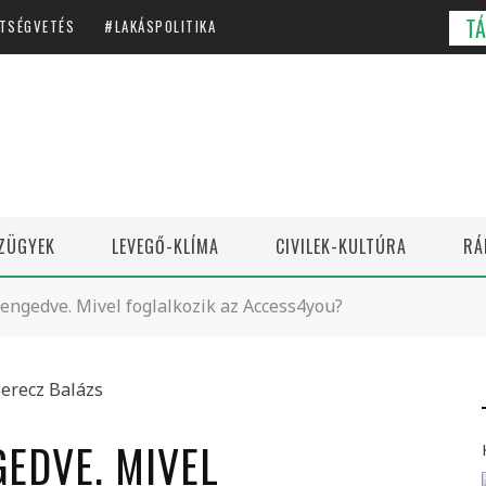
T
TSÉGVETÉS
LAKÁSPOLITIKA
ZÜGYEK
LEVEGŐ-KLÍMA
CIVILEK-KULTÚRA
RÁ
ngedve. Mivel foglalkozik az Access4you?
EDVE. MIVEL