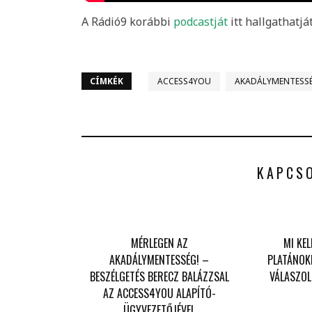
A Rádió9 korábbi
podcastját
itt hallgathatjá
CÍMKÉK
ACCESS4YOU
AKADÁLYMENTESS
KAPCS
MÉRLEGEN AZ
MI KEL
AKADÁLYMENTESSÉG! –
PLATÁNOKN
BESZÉLGETÉS BERECZ BALÁZZSAL
VÁLASZOL
AZ ACCESS4YOU ALAPÍTÓ-
ÜGYVEZETŐJÉVEL