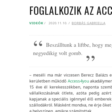
FOGLALKOZIK AZ AC
LEVEGŐ-KLÍMA
CIVILEK-KULTÚRA
VIDEÓK
2020.11.10.
BORBÁS GABRIELLA
RÁDIÓ9
VIDEÓK
Beszálltunk a liftbe, hogy me
negyedikig volt gomb.
– meséli ma már viccesen Berecz Balázs eg
kerületben működő
Access4you
akadályment
15 éve él kerekesszékben, naponta szembe
vállalkozásának ötlete, azóta pedig azért
kapjanak a speciális igénnyel élő emberek 
szállodákról. Másként mondva, ne érje őket
a helyszínen, amikre számítottak.