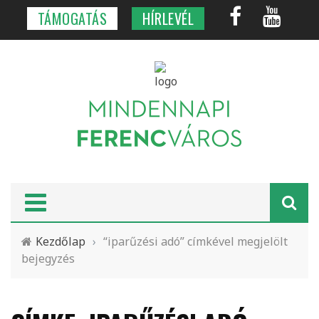
TÁMOGATÁS
HÍRLEVÉL
Kezdőlap
›
“iparűzési adó” címkével megjelölt
bejegyzés