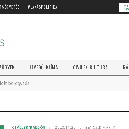
T
TSÉGVETÉS
LAKÁSPOLITIKA
ZÜGYEK
LEVEGŐ-KLÍMA
CIVILEK-KULTÚRA
RÁ
lölt bejegyzés
CIVILEK
/
RÁDIÓ9
2020.11.22.
BENCSIK MÁRTA