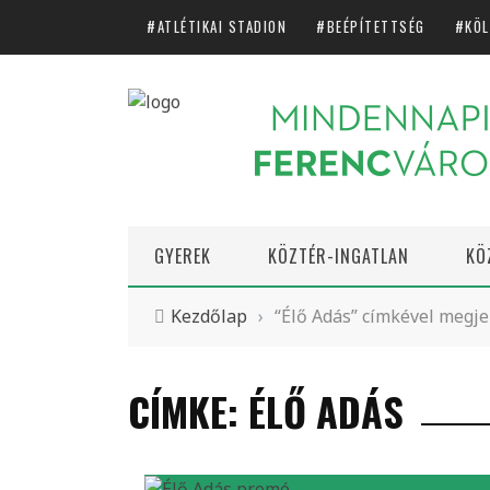
ATLÉTIKAI STADION
BEÉPÍTETTSÉG
KÖL
GYEREK
KÖZTÉR-INGATLAN
KÖ
Kezdőlap
›
“Élő Adás” címkével megje
CÍMKE: ÉLŐ ADÁS