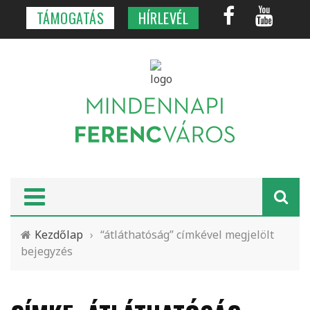
TÁMOGATÁS
HÍRLEVÉL
Kezdőlap
›
“átláthatóság” címkével megjelölt
bejegyzés