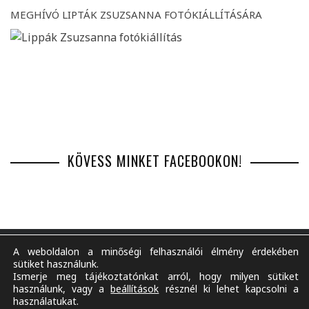
MEGHÍVÓ LIPTÁK ZSUZSANNA FOTÓKIÁLLÍTÁSÁRA
KÖVESS MINKET FACEBOOKON!
A weboldalon a minőségi felhasználói élmény érdekében
sütiket használunk.
Ismerje meg tájékoztatónkat arról, hogy milyen sütiket
BEMUTATKOZÁS
IMPRESSZUM
MÉDIAAJÁNLAT
használunk, vagy a
beállítások
résznél ki lehet kapcsolni a
ADATKEZELÉSI TÁJÉKOZTATÓ
TARTALOM FELHASZNÁLÁSA
RSS
használatukat.
TÁMOGATÁS