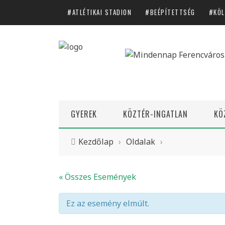
ATLÉTIKAI STADION
BEÉPÍTETTSÉG
KÖL
Címkék
ATLÉTIKAI STADION
BEÉPÍTETTSÉG
KÖLTSÉGVETÉS
GYEREK
KÖZTÉR-INGATLAN
KÖ
LAKÁSPOLITIKA
Kezdőlap
›
Oldalak
›
Főmenü
« Összes Események
GYEREK
KÖZTÉR-INGATLAN
Ez az esemény elmúlt.
KÖZÜGYEK