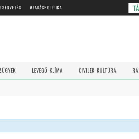
T
TSÉGVETÉS
LAKÁSPOLITIKA
ZÜGYEK
LEVEGŐ-KLÍMA
CIVILEK-KULTÚRA
RÁ