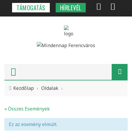
TÁMOGATÁS
HÍRLEVÉL
Címkék
ATLÉTIKAI STADION
BEÉPÍTETTSÉG
KÖLTSÉGVETÉS
LAKÁSPOLITIKA
Kezdőlap
›
Oldalak
›
Főmenü
GYEREK
« Összes Események
KÖZTÉR-INGATLAN
Ez az esemény elmúlt.
KÖZÜGYEK