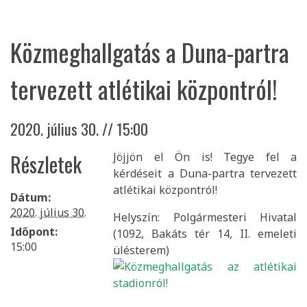
LEVEGŐ-KLÍMA
Közmeghallgatás a Duna-partra
CIVILEK-KULTÚRA
tervezett atlétikai központról!
RÁDIÓ9
VIDEÓK
2020. július 30. // 15:00
Részletek
Jöjjön el Ön is! Tegye fel a
kérdéseit a Duna-partra tervezett
atlétikai központról!
Dátum:
2020. július 30.
Helyszín: Polgármesteri Hivatal
Időpont:
(1092, Bakáts tér 14, II. emeleti
15:00
ülésterem)