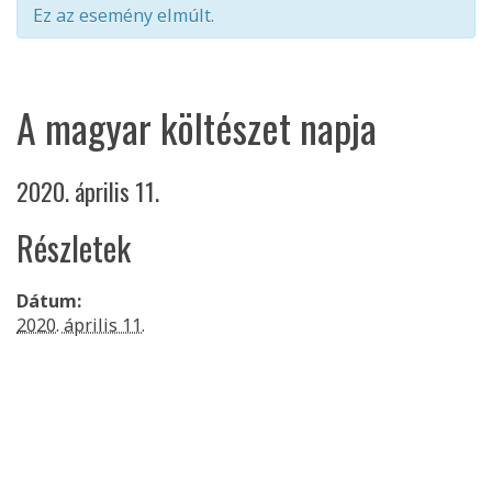
Ez az esemény elmúlt.
LEVEGŐ-KLÍMA
CIVILEK-KULTÚRA
A magyar költészet napja
RÁDIÓ9
VIDEÓK
2020. április 11.
Részletek
Dátum:
2020. április 11.